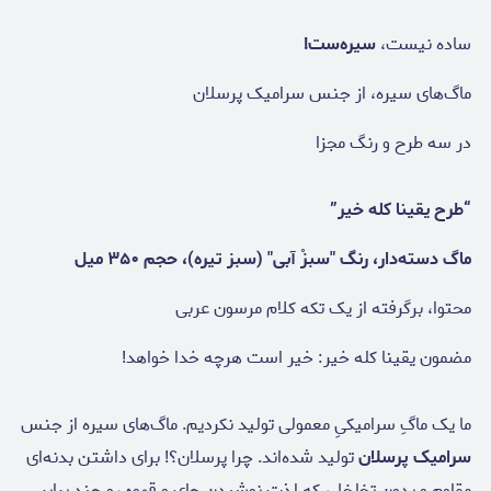
ساده نیست،
سیره‌ست!
ماگ‌های سیره، از جنس سرامیک پرسلان
در سه طرح و رنگ مجزا
“طرح یقینا کله خیر”
ماگ دسته‌دار، رنگ "سبزْ آبی" (سبز تیره)، حجم ۳۵۰ میل
محتوا، برگرفته از یک تکه کلام مرسون عربی
مضمون یقینا کله خیر: خیر است هرچه خدا خواهد!
ما یک ماگِ سرامیکیِ معمولی تولید نکردیم. ماگ‌های سیره از جنس
سرامیک پرسلان
تولید شده‌اند. چرا پرسلان؟! برای داشتن بدنه‌ای
مقاوم و بدون تخلخل، که لذت نوشیدن چای و قهوه رو چند برابر